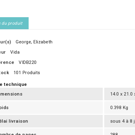
s du produit
ur(s)
George, Elizabeth
eur
Vida
érence
VIDB220
tock
101 Produits
e technique
imensions
14.0 x 21.0
oids
0.398 Kg
élai livraison
sous 4 à 8 
ombre de pages
288