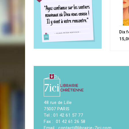
15,0
48 rue de Lille
75007 PARIS
Tel : 01 42 61 57 77
Fax : 01 42 61 26 58
Email : contact@librairie-7ici.com