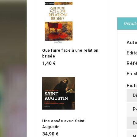
Détail
Aute
Que faire face à une relation
Edit
brisée
1,40 €
Réf
En s
Fich
D
P
Une année avec Saint
D
Augustin
34,90 €
N