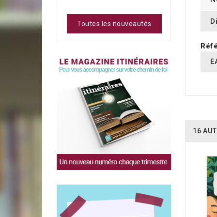
D
Toutes les nouveautés
Réfé
E
16 AUT