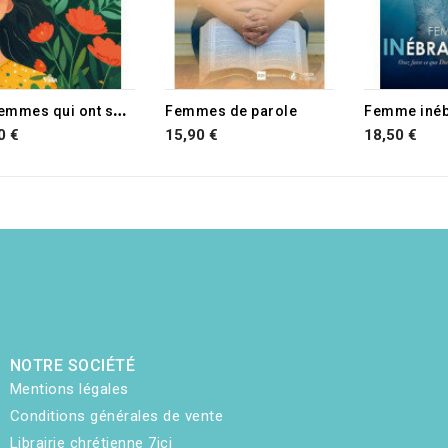
D
ix femmes qui ont surmonté leur passé
Femmes de parole
Femme inéb
0 €
15,90 €
18,50 €
NOTRE SOCIÉTÉ
Mentions légales
Conditions générales de vente
Librairie chrétienne 7ici