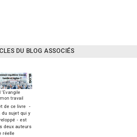
e d'espérance
Dieu, l'écologie et moi
0 €
12,00 €
9,00 €
CLES DU BLOG ASSOCIÉS
 ’Evangile
 mon travail
êt de ce livre -
 du sujet qui y
veloppé - est
s deux auteurs
 réelle