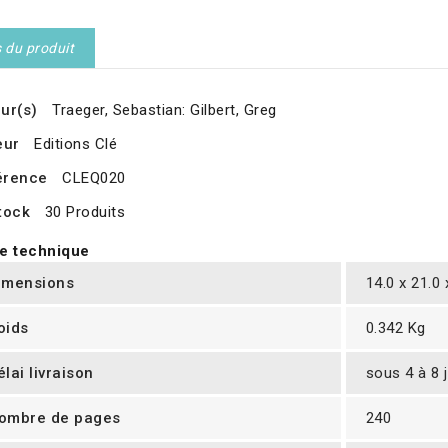
s du produit
ur(s)
Traeger, Sebastian: Gilbert, Greg
eur
Editions Clé
érence
CLEQ020
tock
30 Produits
e technique
imensions
14.0 x 21.0
oids
0.342 Kg
élai livraison
sous 4 à 8 
ombre de pages
240