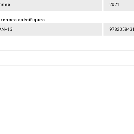
nnée
2021
rences spécifiques
AN-13
978235843
RES PRODUITS DANS LA MÊME CATÉGORIE :