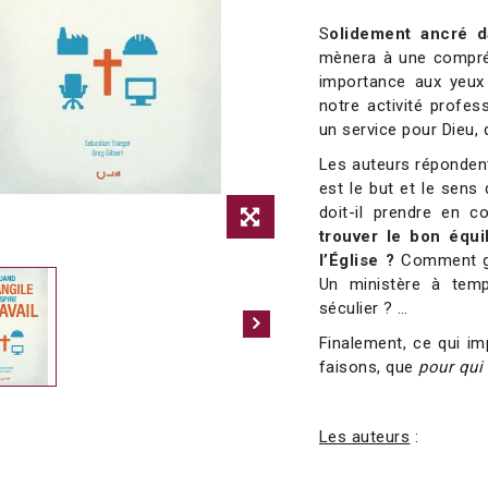
S
olidement ancré d
mènera à une compréh
importance aux yeux 
notre activité profe
un service pour Dieu, q
Les auteurs répondent
est le but et le sens 
doit-il prendre en 
trouver le bon équil
l’Église ?
Comment gér
Un ministère à temps
séculier ? …
Finalement, ce qui im
faisons, que
pour qui
Les auteurs
: