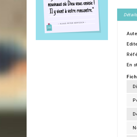
Détail
Aute
Edit
Réf
En s
Fich
D
P
D
N