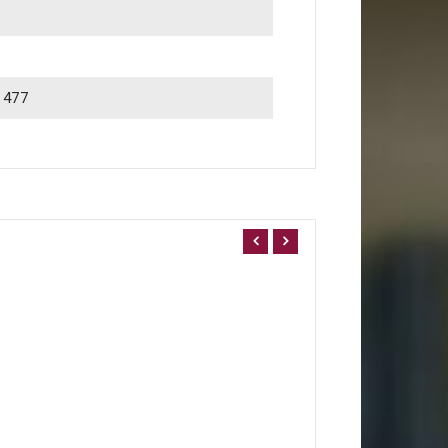
1477
Sigmund Freud et 
10,00 €