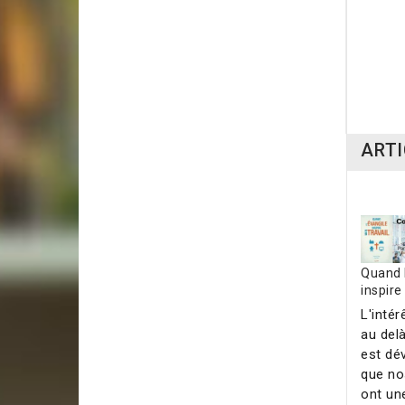
Terr
24,0
ARTI
Quand l
inspire
L'intér
au delà
est dé
que no
ont une