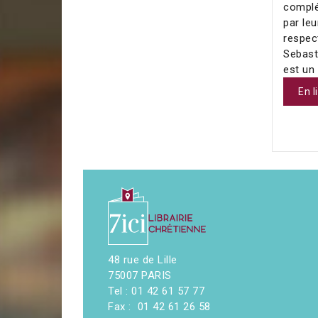
complé
par leu
respect
Sebast
est un
En l
48 rue de Lille
75007 PARIS
Tel : 01 42 61 57 77
Fax : 01 42 61 26 58