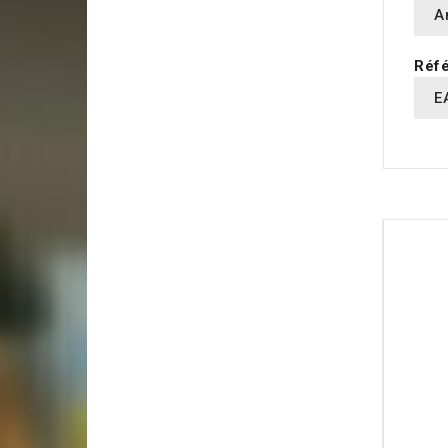
A
Réfé
E
16 AUT