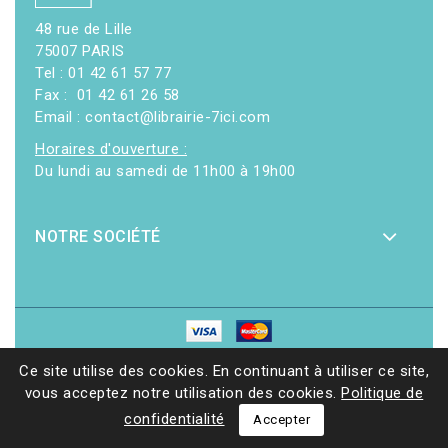
48 rue de Lille
75007 PARIS
Tel : 01 42 61 57 77
Fax : 01 42 61 26 58
Email : contact@librairie-7ici.com
Horaires d'ouverture :
Du lundi au samedi de 11h00 à 19h00
NOTRE SOCIÉTÉ
© 2026 - Librairie 7ici
|
Site web réalisé par Ethicweb
Ce site utilise des cookies. En continuant à utiliser ce site,
vous acceptez notre utilisation des cookies.
Politique de
confidentialité
Accepter