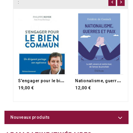
:
S
'engager pour le bien commun
N
ationalisme, guerres et paix
19,00 €
12,00 €
Nouveaux produits