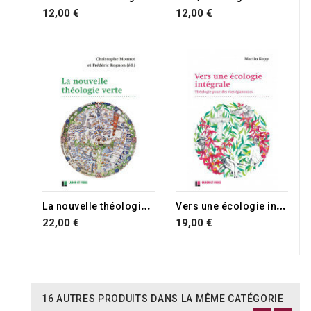
12,00 €
12,00 €
RUPTURE DE STOCK
L
a nouvelle théologie verte
V
ers une écologie intégrale
22,00 €
19,00 €
16 AUTRES PRODUITS DANS LA MÊME CATÉGORIE