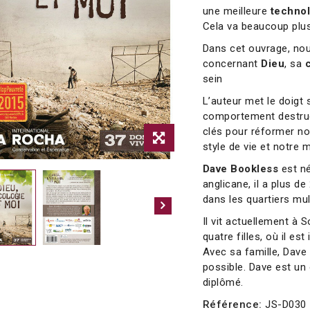
une meilleure
techno
Cela va beaucoup plus
Dans cet ouvrage, no
concernant
Dieu
, sa
sein
L’auteur met le doigt 
comportement destruc
clés pour réformer no
style de vie et notre 
Dave Bookless
est né
anglicane, il a plus d
dans les quartiers mul
Il vit actuellement à
quatre filles, où il es
Avec sa famille, Dave 
possible. Dave est un
diplômé.
Référence:
JS-D030