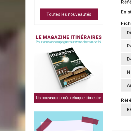
Réf
En s
Toutes les nouveautés
Fich
D
P
D
N
A
Réfé
E