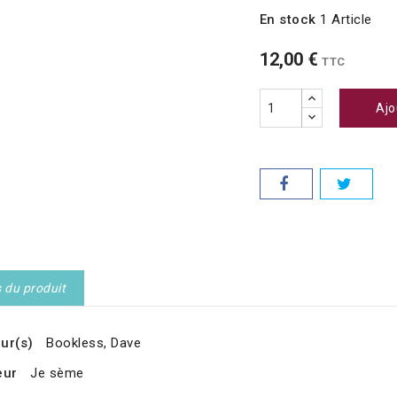
En stock
1 Article
12,00 €
TTC
Ajo
s du produit
ur(s)
Bookless, Dave
eur
Je sème