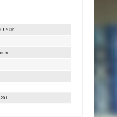
 x 1.4 cm
jours
8201