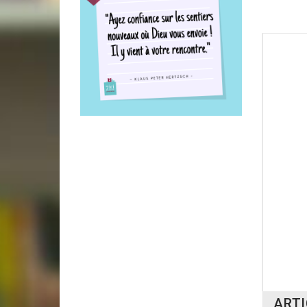
16 AUT
18,0
ARTI