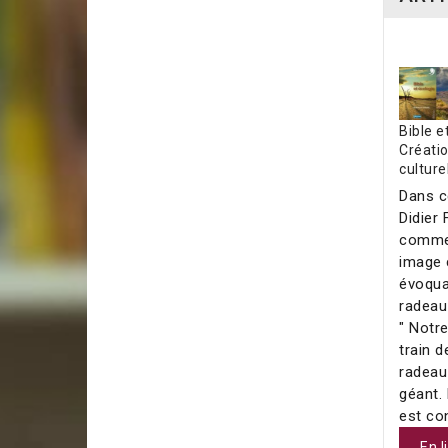
Bible e
Créatio
culture
Dans c
Didier 
comme
image 
évoquan
radeau
" Notr
train d
radeau
géant.
est co
En l