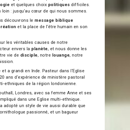
logie
et quelques choix
politiques
difficiles.
 loin : jusqu’au cœur de qui nous sommes.
us découvrons le
message biblique
création
et la place de l’être humain en son
sur les véritables causes de notre
teur envers la
planète
, et nous donne les
tre vie de
disciple
, notre
louange
, notre
mission.
 et a grandi en Inde. Pasteur dans l'Eglise
e 20 ans d'expérience de ministère pastoral
ti-ethniques de la région londonienne.
 Southall, Londres, avec sa femme Anne et ses
t impliqué dans une Eglise multi-ethnique.
a adopté un style de vie aussi durable que
 ornithologue passionné, et un bagueur