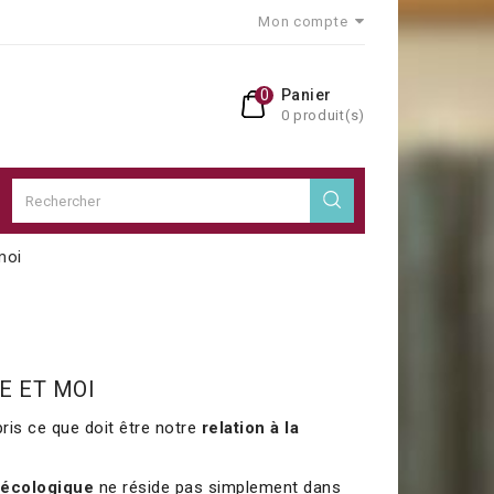
Mon compte
0
Panier
0 produit(s)
moi
IE ET MOI
is ce que doit être notre
relation à la
 écologique
ne réside pas simplement dans