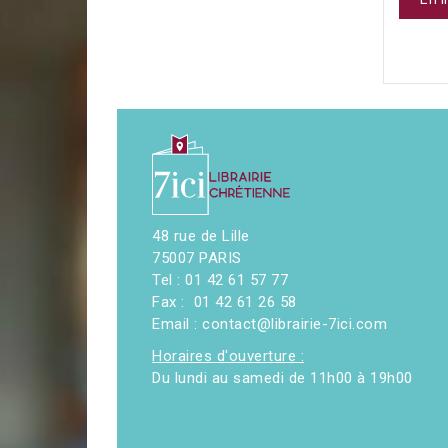
48 rue de Lille
75007 PARIS
Tel : 01 42 61 57 77
Fax : 01 42 61 26 58
Email : contact@librairie-7ici.com
Horaires d'ouverture :
Du lundi au samedi de 11h00 à 19h00