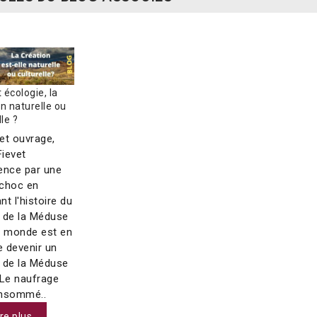
t écologie, la
n naturelle ou
lle ?
et ouvrage,
Fievet
nce par une
choc en
t l'histoire du
 de la Méduse
e monde est en
e devenir un
 de la Méduse
 Le naufrage
nsommé..
ire plus