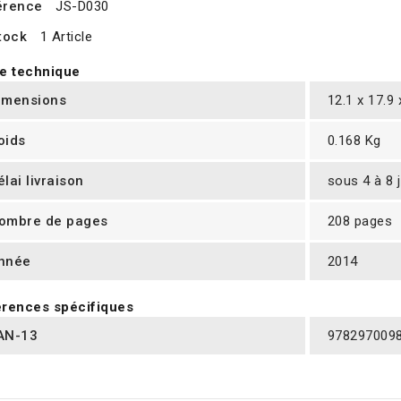
érence
JS-D030
tock
1 Article
e technique
imensions
12.1 x 17.9
oids
0.168 Kg
élai livraison
sous 4 à 8 
ombre de pages
208 pages
nnée
2014
rences spécifiques
AN-13
978297009