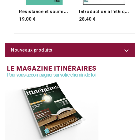
R
ésistance et soumission
I
ntroduction à l'éthique
19,00 €
28,40 €
Nouveaux produits