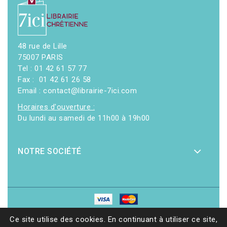
48 rue de Lille
75007 PARIS
Tel : 01 42 61 57 77
Fax : 01 42 61 26 58
Email : contact@librairie-7ici.com
Horaires d'ouverture :
Du lundi au samedi de 11h00 à 19h00
NOTRE SOCIÉTÉ
© 2026 - Librairie 7ici
|
Site web réalisé par Ethicweb
Ce site utilise des cookies. En continuant à utiliser ce site,