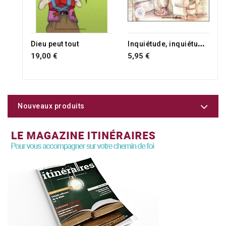
RUPTURE DE STOCK
RUPTURE DE STOCK
I
nquiétude, inquiétude, va-t-en !
Dieu peut tout
19,00 €
5,95 €
Nouveaux produits