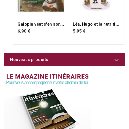
G
alopin veut s'en sortir tout seul
L
éa, Hugo et la nutrition
6,90 €
5,95 €
Nouveaux produits