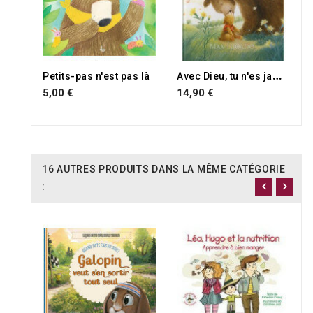
A
vec Dieu, tu n'es jamais seul
Petits-pas n'est pas là
5,00 €
14,90 €
16 AUTRES PRODUITS DANS LA MÊME CATÉGORIE
: