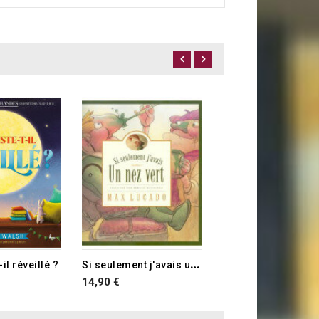
PROMO
L'hopital
2,00 €
S
i seulement j'avais un nez vert
il réveillé ?
14,90 €