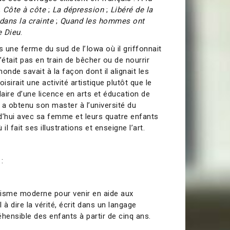
;
Côte à côte
;
La dépression
;
Libéré de la
dans la crainte
;
Quand les hommes ont
e Dieu
.
 une ferme du sud de l’Iowa où il griffonnait
’était pas en train de bêcher ou de nourrir
onde savait à la façon dont il alignait les
oisirait une activité artistique plutôt que le
ulaire d’une licence en arts et éducation de
il a obtenu son master à l’université du
rd’hui avec sa femme et leurs quatre enfants
 il fait ses illustrations et enseigne l’art.
:
hisme moderne pour venir en aide aux
 à dire la vérité, écrit dans un langage
ensible des enfants à partir de cinq ans.