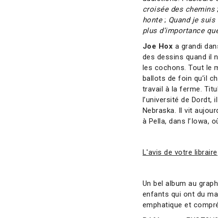
croisée des chemins
honte
;
Quand je suis 
plus d’importance qu
Joe Hox
a grandi dans
des dessins quand il n
les cochons. Tout le m
ballots de foin qu’il ch
travail à la ferme. Tit
l’université de Dordt, 
Nebraska. Il vit aujou
à Pella, dans l’Iowa, où
L'avis de votre libraire
Un bel album au grap
enfants qui ont du mal
emphatique et compréh