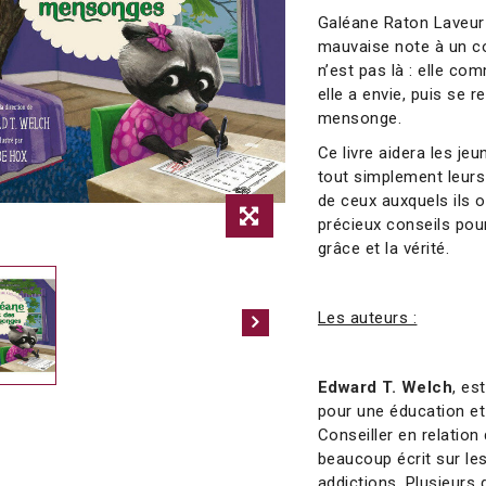
Galéane Raton Laveur 
mauvaise note à un c
n’est pas là : elle co
elle a envie, puis se r
mensonge.
Ce livre aidera les je
tout simplement leurs 
de ceux auxquels ils 
précieux conseils pou
grâce et la vérité.
Les auteurs :
Edward T. Welch
, es
pour une éducation et
Conseiller en relation 
beaucoup écrit sur le
addictions. Plusieurs