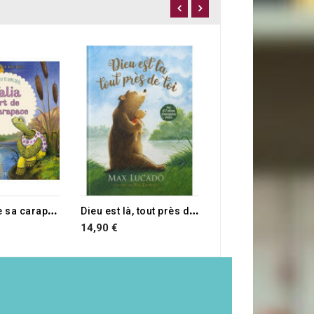
7,90 €
T
alia sort de sa carapace
D
ieu est là, tout près de toi
14,90 €