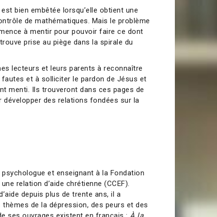
est bien embêtée lorsqu’elle obtient une
ontrôle de mathématiques. Mais le problème
mmence à mentir pour pouvoir faire ce dont
etrouve prise au piège dans la spirale du
unes lecteurs et leurs parents à reconnaître
fautes et à solliciter le pardon de Jésus et
ont menti. Ils trouveront dans ces pages de
r développer des relations fondées sur la
t psychologue et enseignant à la Fondation
 une relation d’aide chrétienne (CCEF).
d’aide depuis plus de trente ans, il a
s thèmes de la dépression, des peurs et des
 de ses ouvrages existent en français :
À la