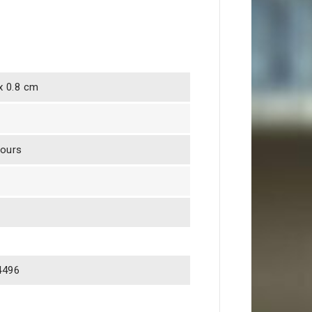
 x 0.8 cm
jours
4496