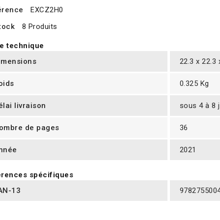
érence
EXCZ2H0
tock
8 Produits
e technique
imensions
22.3 x 22.3
oids
0.325 Kg
élai livraison
sous 4 à 8 
ombre de pages
36
nnée
2021
rences spécifiques
AN-13
978275500