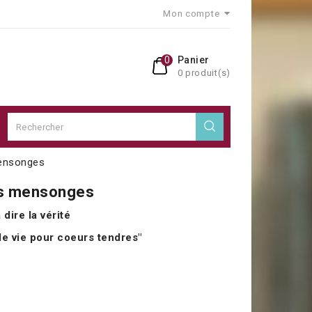
Mon compte
0
Panier
0 produit(s)
mensonges
es mensonges
dire la vérité
de vie pour coeurs tendres"