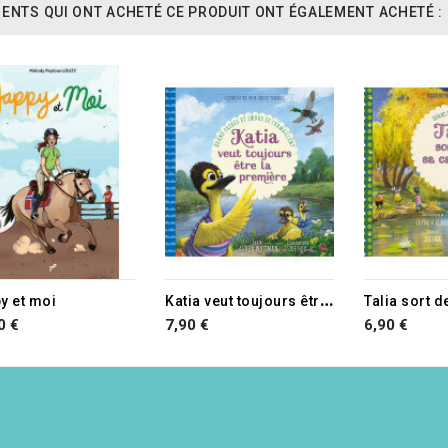
IENTS QUI ONT ACHETÉ CE PRODUIT ONT ÉGALEMENT ACHETÉ :
K
atia veut toujours être la première
y et moi
0 €
7,90 €
6,90 €