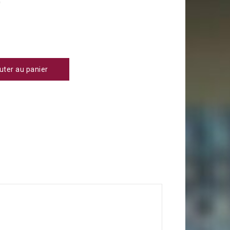
0
uter au panier