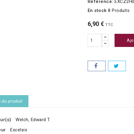
Référence:
EXCZ2H
En stock
8 Produits
6,90 €
TTC
Ajo
s du produit
ur(s)
Welch, Edward T.
eur
Excelsis