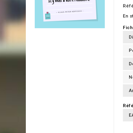
Réf
En s
Fich
D
P
D
N
A
Réfé
E