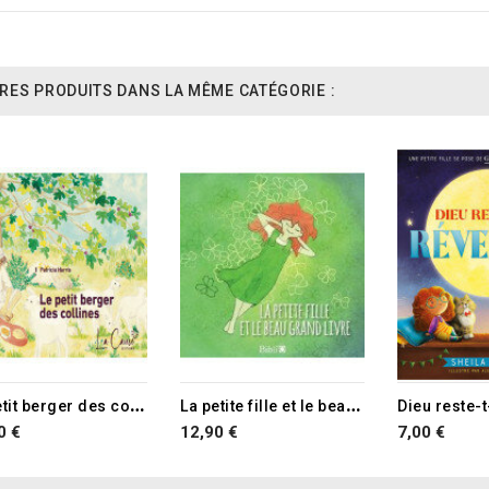
RES PRODUITS DANS LA MÊME CATÉGORIE :
L
e petit berger des collines
L
a petite fille et le beau grand livre
Dieu reste-t-
0 €
12,90 €
7,00 €