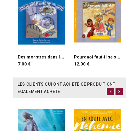
D
es monstres dans la nuit
P
ourquoi faut-il se séparer ?
7,00 €
12,00 €
LES CLIENTS QUI ONT ACHETÉ CE PRODUIT ONT
ÉGALEMENT ACHETÉ :