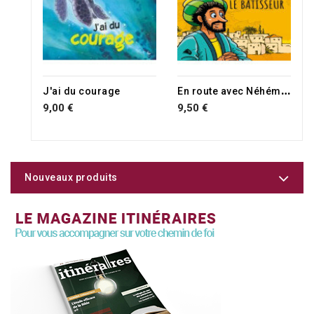
E
n route avec Néhémie, le bâtisseur !
J'ai du courage
9,00 €
9,50 €
Nouveaux produits