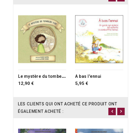
RUPTURE DE STOCK
L
e mystère du tombeau vide
A bas l'ennui
12,90 €
5,95 €
LES CLIENTS QUI ONT ACHETÉ CE PRODUIT ONT
ÉGALEMENT ACHETÉ :