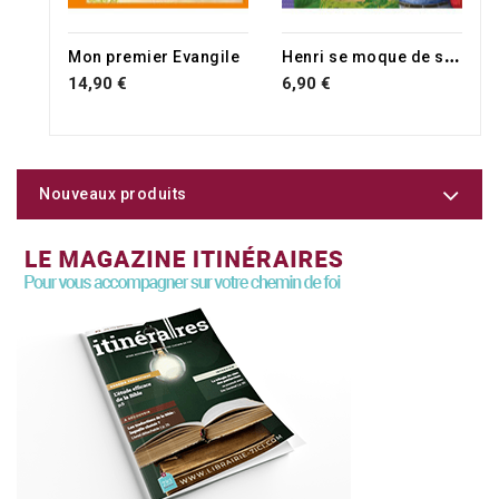
H
enri se moque de sa soeur
Mon premier Evangile
14,90 €
6,90 €
Nouveaux produits