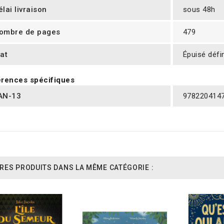
élai livraison
sous 48h
ombre de pages
479
tat
Épuisé défi
rences spécifiques
AN-13
978220414
RES PRODUITS DANS LA MÊME CATÉGORIE :