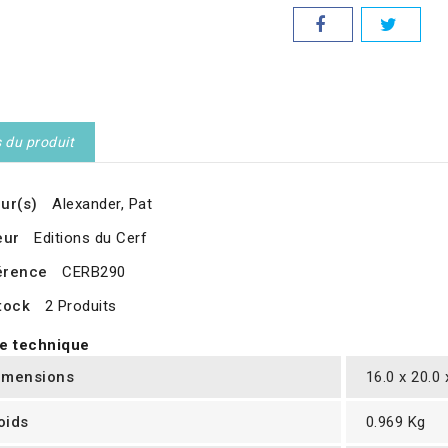
s du produit
ur(s)
Alexander, Pat
eur
Editions du Cerf
érence
CERB290
tock
2 Produits
e technique
imensions
16.0 x 20.0
oids
0.969 Kg