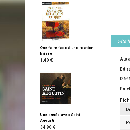
Détail
Que faire face à une relation
brisée
Aute
1,40 €
Edit
Réf
En s
Fich
D
Une année avec Saint
Augustin
P
34,90 €