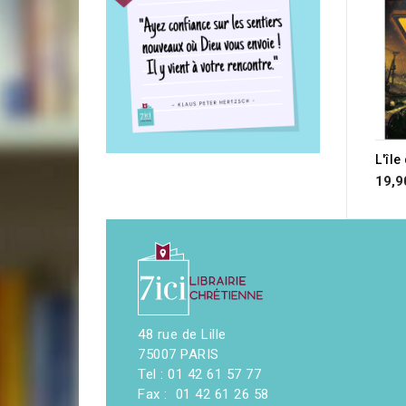
L'îl
19,9
48 rue de Lille
75007 PARIS
Tel : 01 42 61 57 77
Fax : 01 42 61 26 58