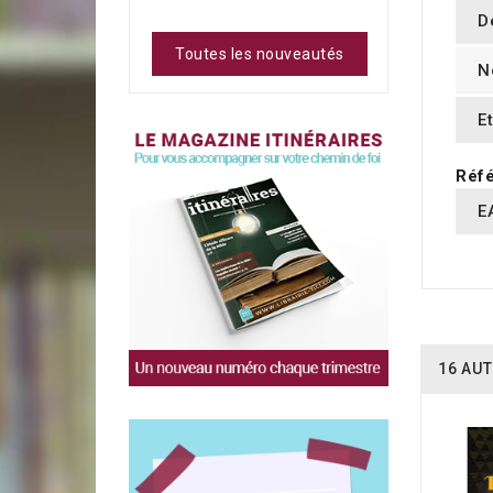
D
Toutes les nouveautés
N
E
Réfé
E
16 AUT