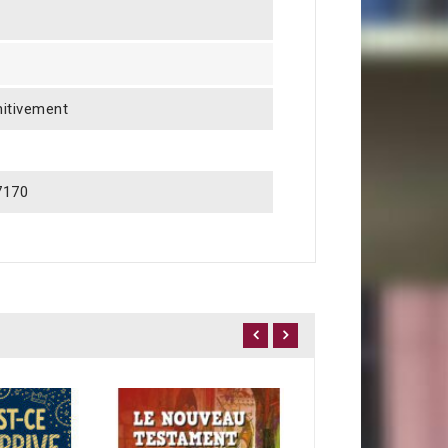
nitivement
7170