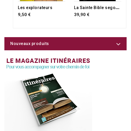
L
a Sainte Bible segond 1910 Couverture souple noire similicuir avec onglets et tranche dorée gros caractères
Les explorateurs
9,50 €
39,90 €
Nouveaux produits