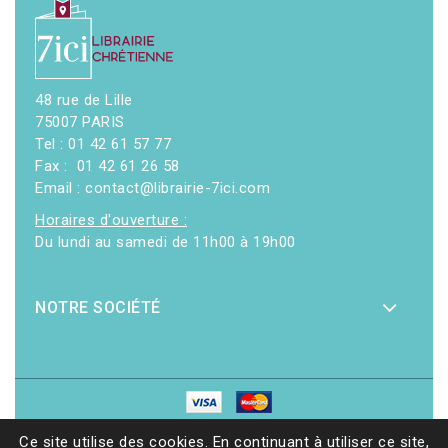
48 rue de Lille
75007 PARIS
Tel : 01 42 61 57 77
Fax : 01 42 61 26 58
Email : contact@librairie-7ici.com
Horaires d'ouverture :
Du lundi au samedi de 11h00 à 19h00
NOTRE SOCIÉTÉ
© 2026 - Librairie 7ici
|
Site web réalisé par Ethicweb
Ce site utilise des cookies. En continuant à utiliser ce site,