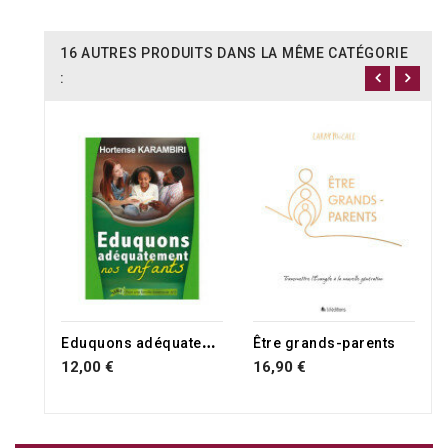
16 AUTRES PRODUITS DANS LA MÊME CATÉGORIE
:
E
duquons adéquatement nos enfants
Être grands-parents
12,00 €
16,90 €