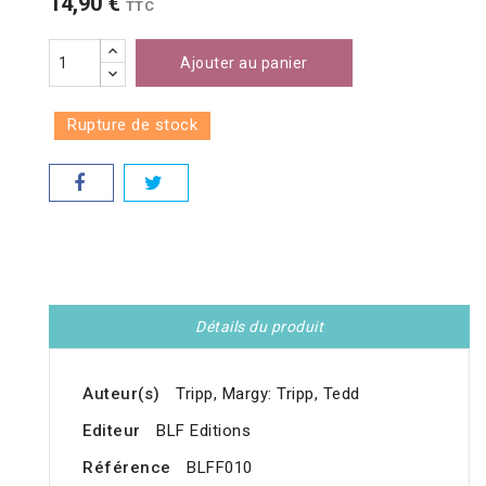
14,90 €
TTC
Ajouter au panier
Rupture de stock
Détails du produit
Auteur(s)
Tripp, Margy: Tripp, Tedd
Editeur
BLF Editions
Référence
BLFF010