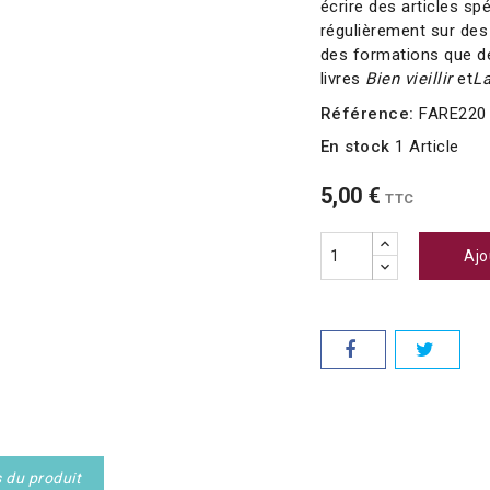
écrire des articles sp
régulièrement sur des
des formations que de
livres
Bien vieillir
et
La
Référence:
FARE220
En stock
1 Article
5,00 €
TTC
Ajo
s du produit