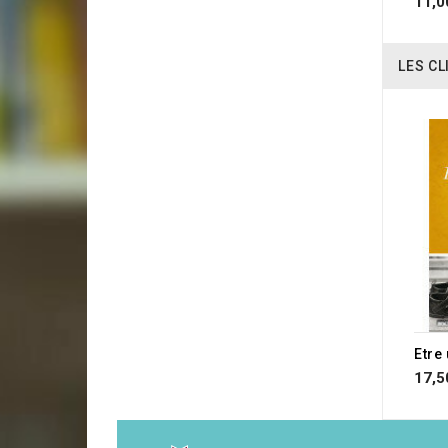
11,0
LES CL
Etre
17,5