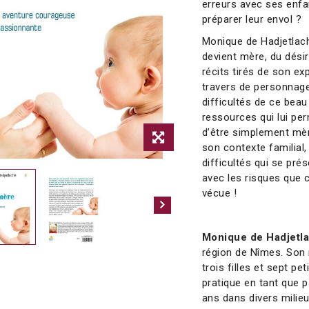
erreurs avec ses enfa
préparer leur envol ?
Monique de Hadjetlach
devient mère, du désir
récits tirés de son ex
travers de personnages
difficultés de ce be
ressources qui lui per
d’être simplement mère
son contexte familial,
difficultés qui se pré
avec les risques que 
vécue !
Monique de Hadjetl
région de Nîmes. Son m
trois filles et sept pe
pratique en tant que 
ans dans divers milieu