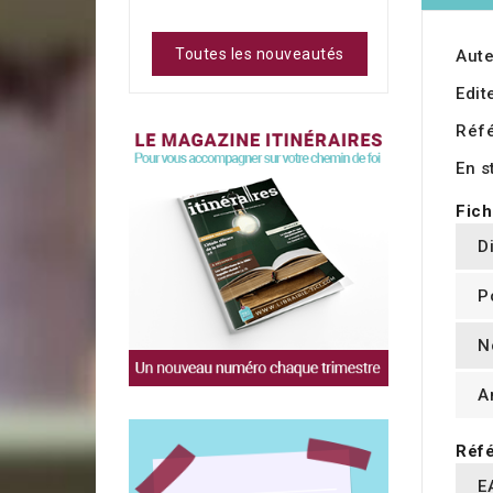
Toutes les nouveautés
Aute
Edit
Réf
En s
Fich
D
P
N
A
Réfé
E