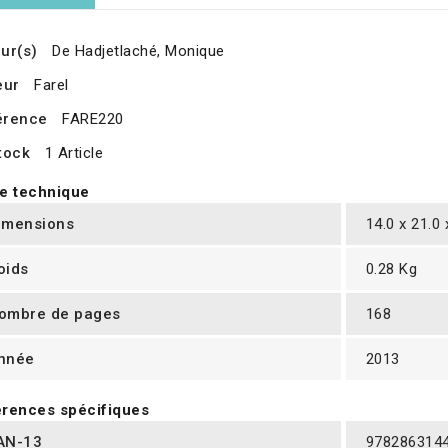
ur(s)
De Hadjetlaché, Monique
eur
Farel
érence
FARE220
tock
1 Article
e technique
imensions
14.0 x 21.0
oids
0.28 Kg
ombre de pages
168
nnée
2013
rences spécifiques
AN-13
978286314