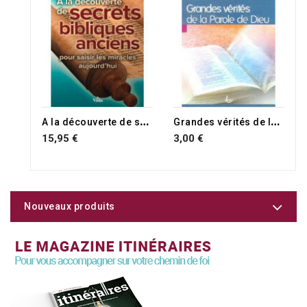
RUPTURE DE STOCK
A
la découverte de secrets bibliques anciens
G
randes vérités de la Parole de Dieu
15,95 €
3,00 €
Nouveaux produits