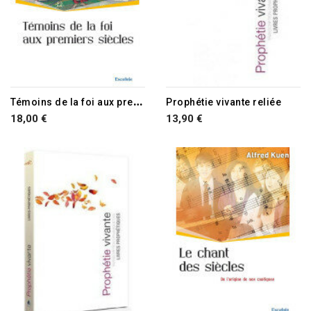
RUPTURE DE STOCK
T
émoins de la foi aux premiers siècles
Prophétie vivante reliée
18,00 €
13,90 €