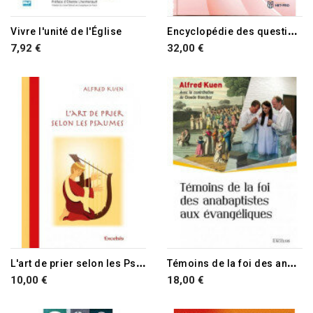
E
ncyclopédie des questions
Vivre l'unité de l'Église
7,92 €
32,00 €
L
'art de prier selon les Psaumes
T
émoins de la foi des anabaptistes aux évangéliques
10,00 €
18,00 €