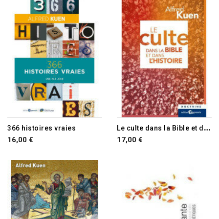
L
e culte dans la Bible et dans l'histoire
366 histoires vraies
16,00 €
17,00 €