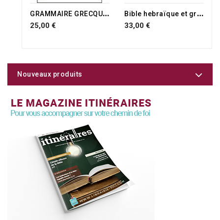
RUPTURE DE STOCK
G
RAMMAIRE GRECQUE DU NOUVEAU TESTAMENT
B
ible hebraïque et grecque
25,00 €
33,00 €
Nouveaux produits