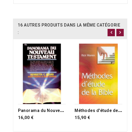
16 AUTRES PRODUITS DANS LA MÊME CATÉGORIE
:
P
anorama du Nouveau Testament
M
éthodes d'étude de la Bible
16,00 €
15,90 €