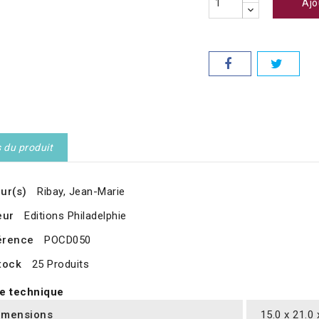
Ajo
s du produit
ur(s)
Ribay, Jean-Marie
eur
Editions Philadelphie
érence
POCD050
tock
25 Produits
e technique
imensions
15.0 x 21.0