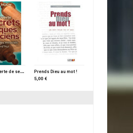
RUPTURE DE STOCK
19,90 €
A
la découverte de secrets bibliques anciens
Prends Dieu au mot !
5,00 €