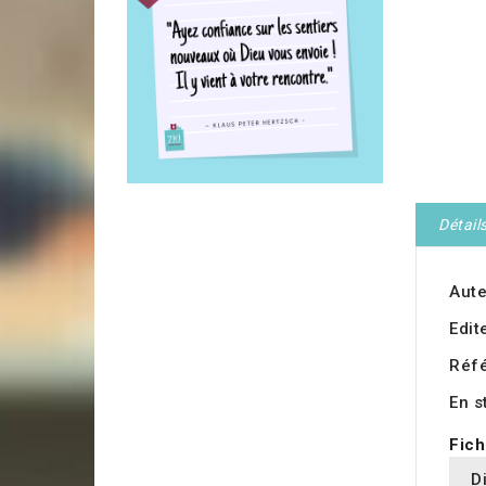
Détail
Aute
Edit
Réf
En s
Fich
D