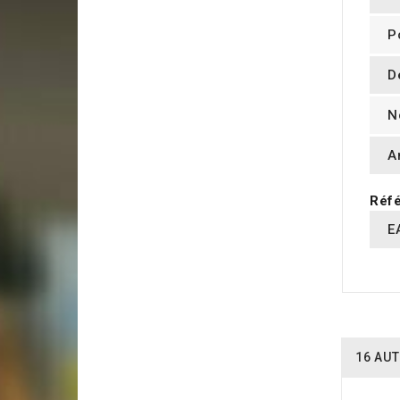
P
D
N
A
Réfé
E
16 AUT