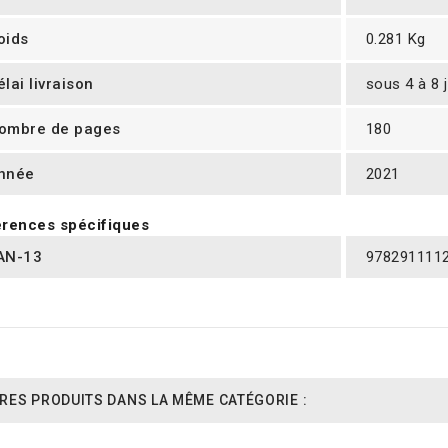
oids
0.281 Kg
élai livraison
sous 4 à 8 
ombre de pages
180
nnée
2021
rences spécifiques
AN-13
978291111
RES PRODUITS DANS LA MÊME CATÉGORIE :