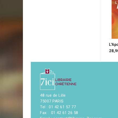
28,9
48 rue de Lille
75007 PARIS
Tel : 01 42 61 57 77
Fax : 01 42 61 26 58