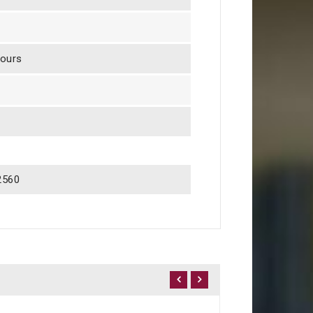
jours
2560