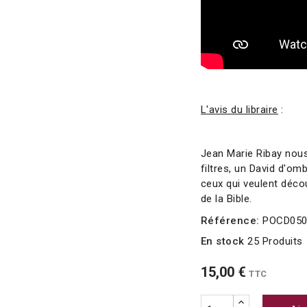
L'avis du libraire
:
Jean Marie Ribay nou
filtres, un David d'om
ceux qui veulent déco
de la Bible.
Référence:
POCD05
En stock
25 Produits
15,00 €
TTC