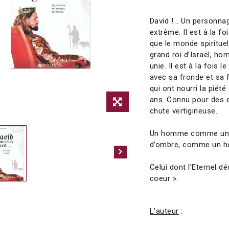
David !... Un personn
extrême. Il est à la fo
que le monde spiritue
grand roi d’Israël, ho
unie. Il est à la fois
avec sa fronde et sa
qui ont nourri la piét
ans. Connu pour des e
chute vertigineuse.
Un homme comme un gé
d’ombre, comme un
Celui dont l’Eternel d
coeur ».
L'auteur
: