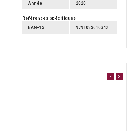
Année
2020
Références spécifiques
EAN-13
9791033610342
16 AUTRES PRODUITS DANS LA MÊME CATÉGORIE
: