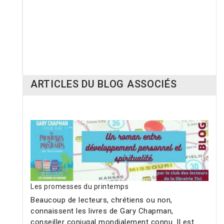
M
ariage, divorce, célibat
L
e bonheur en couple : pour elle
9,50 €
8,10 €
ARTICLES DU BLOG ASSOCIÉS
Les promesses du printemps
Beaucoup de lecteurs, chrétiens ou non,
connaissent les livres de Gary Chapman,
conseiller conjugal mondialement connu. Il est