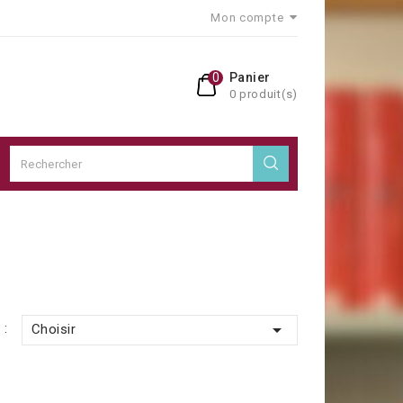
Mon compte
0
Panier
0 produit(s)

 :
Choisir