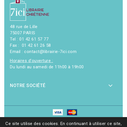
48 rue de Lille
75007 PARIS
Tel : 01 42 61 57 77
Fax : 01 42 61 26 58
Email : contact@librairie-7ici.com
Horaires d'ouverture :
Du lundi au samedi de 11h00 à 19h00
NOTRE SOCIÉTÉ
© 2026 - Librairie 7ici
|
Site web réalisé par Ethicweb
Ce site utilise des cookies. En continuant à utiliser ce site,