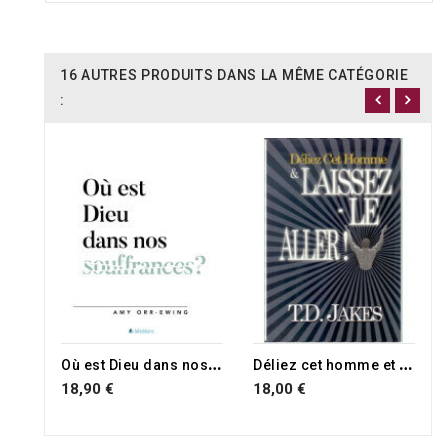
16 AUTRES PRODUITS DANS LA MÊME CATÉGORIE
:
O
ù est Dieu dans nos souffrances ?
D
éliez cet homme et laissez-le aller
18,90 €
18,00 €