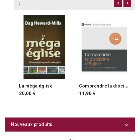
:
C
omprendre la discipline d'Église
La méga église
20,00 €
11,90 €
Nouveaux produits