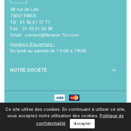
48 rue de Lille
75007 PARIS
Tel : 01 42 61 57 77
Fax : 01 42 61 26 58
Email : contact@librairie-7ici.com
Horaires d'ouverture :
Du lundi au samedi de 11h00 à 19h00
NOTRE SOCIÉTÉ
© 2026 - Librairie 7ici
|
Site web réalisé par Ethicweb
Ce site utilise des cookies. En continuant à utiliser ce site,
vous acceptez notre utilisation des cookies.
Politique de
confidentialité
Accepter