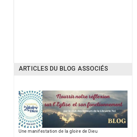
RUPTURE DE STOCK
G
uide du responsable jeunesse
D'un ministère à l'autre
15,00 €
14,95 €
ARTICLES DU BLOG ASSOCIÉS
Une manifestation de la gloire de Dieu