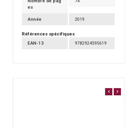
Nombre de pag
74
es
Année
2019
Références spécifiques
EAN-13
9782924595619
16 AUTRES PRODUITS DANS LA MÊME CATÉGORIE
: