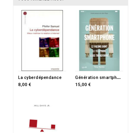
G
énération smartphone
La cyberdépendance
8,00 €
15,00 €