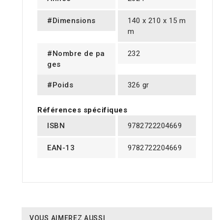
#Dimensions
140 x 210 x 15 m
m
#Nombre de pa
232
ges
#Poids
326 gr
Références spécifiques
ISBN
9782722204669
EAN-13
9782722204669
VOUS AIMEREZ AUSSI