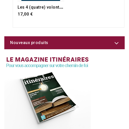
L
es 4 (quatre) volontés de Dieu
17,00 €
Nouveaux produits