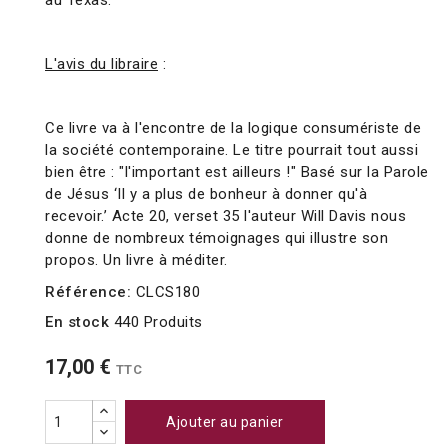
au Texas.
L'avis du libraire
:
Ce livre va à l'encontre de la logique consumériste de
la société contemporaine.
Le titre pourrait tout aussi
bien être :
"l'important est ailleurs !
" Basé sur la Parole
de Jésus ‘Il y a plus de bonheur à donner qu'à
recevoir.
’
Acte 20,
verset
35 l
'auteur Will Davis nous
donne de nombreux témoignages qui illustre son
propos.
Un livre à méditer.
Référence:
CLCS180
En stock
440 Produits
17,00 €
TTC
Ajouter au panier