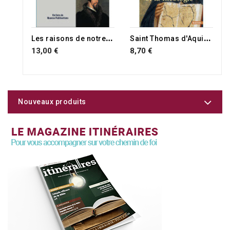
L
es raisons de notre espérance
S
aint Thomas d'Aquin et la théologie
13,00 €
8,70 €
Nouveaux produits