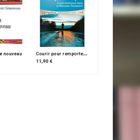
22,00 €
C
ourir pour remporter le prix
 le nouveau
11,90 €