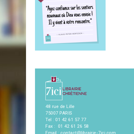
48 rue de Lille
75007 PARIS
Tel : 01 42 61 57 77
Fax : 01 42 61 26 58
Email : contact@librairie-7ici.com