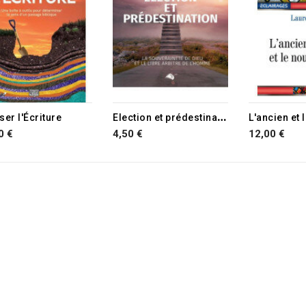
RUPTURE DE STOCK
E
lection et prédestination
ser l'Écriture
L'ancien et
0 €
4,50 €
12,00 €