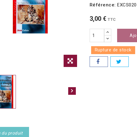
Référence:
EXCS020
3,00 €
TTC
Ajo
Rupture de stock
s du produit