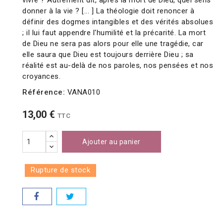
vivre ? Autrement dit, après la mort de Dieu, quel sens
donner à la vie ? [... ] La théologie doit renoncer à
définir des dogmes intangibles et des vérités absolues
; il lui faut appendre l'humilité et la précarité. La mort
de Dieu ne sera pas alors pour elle une tragédie, car
elle saura que Dieu est toujours derrière Dieu ; sa
réalité est au-delà de nos paroles, nos pensées et nos
croyances.
Référence:
VANA010
13,00 €
TTC
Ajouter au panier
Rupture de stock