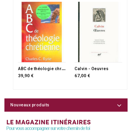
RUPTURE DE STOCK
A
BC de théologie chrétienne
Calvin - Oeuvres
39,90 €
67,00 €
Nouveaux produits