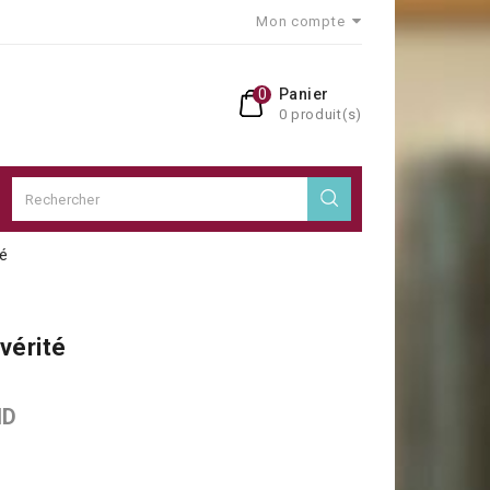
Mon compte
0
Panier
0 produit(s)
té
 vérité
ID