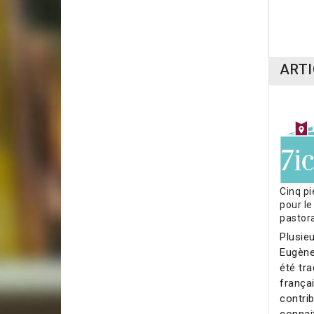
24,0
ARTI
Cinq pi
pour le
pastor
Plusie
Eugène
été tra
françai
contrib
connai