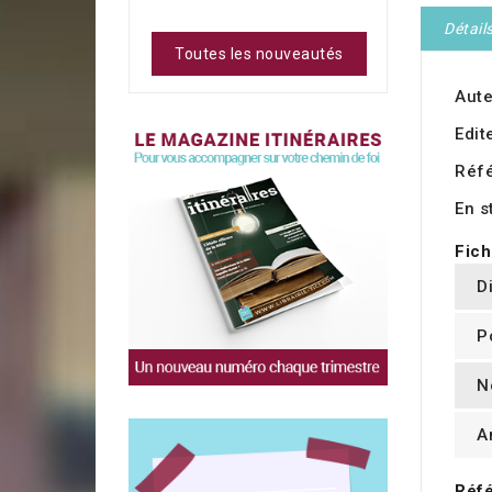
Détail
Toutes les nouveautés
Aute
Edit
Réf
En s
Fich
D
P
N
A
Réfé