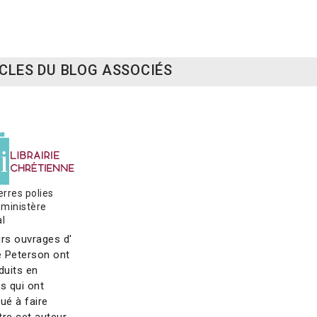
RUPTURE D
D
élivre-nous de la modernité
L
e grand dictionnaire de théologie
La Bible nou
0 €
79,00 €
17,50 €
CLES DU BLOG ASSOCIÉS
erres polies
 ministère
al
urs ouvrages d'
 Peterson ont
duits en
s qui ont
ué à faire
tre cet auteur