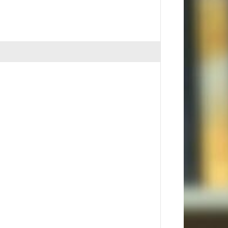
E STOCK
s dit
Matthieu
22,50 €