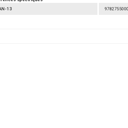
AN-13
978275500
RES PRODUITS DANS LA MÊME CATÉGORIE :