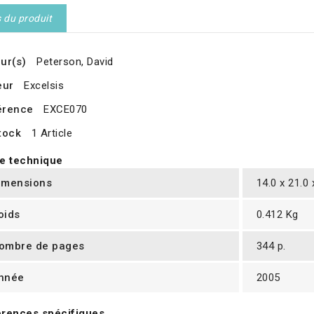
s du produit
ur(s)
Peterson, David
eur
Excelsis
érence
EXCE070
tock
1 Article
e technique
imensions
14.0 x 21.0
oids
0.412 Kg
ombre de pages
344 p.
nnée
2005
rences spécifiques