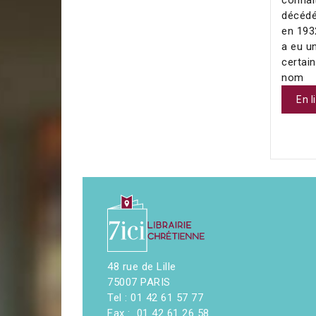
décédé
en 193
a eu u
certai
nom
En l
48 rue de Lille
75007 PARIS
Tel : 01 42 61 57 77
Fax : 01 42 61 26 58