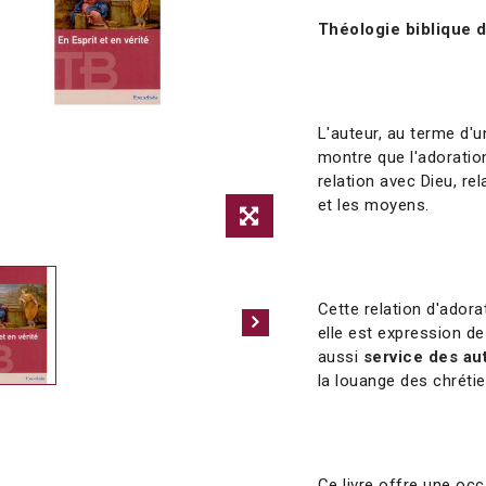
Théologie biblique d
L'auteur, au terme d'u
montre que l'adoration
relation avec Dieu, re
et les moyens.
Cette relation d'ador
elle est expression de
aussi
service des au
la louange des chréti
Ce livre offre une occ