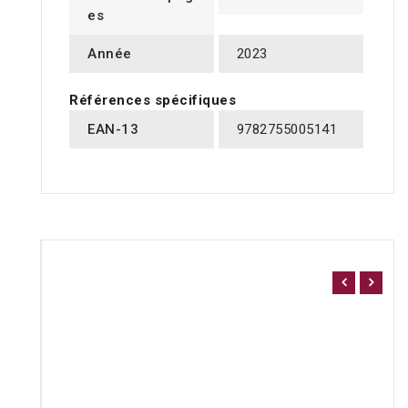
es
Année
2023
Références spécifiques
EAN-13
9782755005141
16 AUTRES PRODUITS DANS LA MÊME CATÉGORIE
: