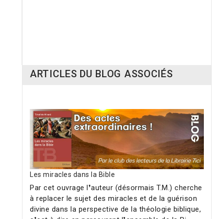
RUPTURE DE STOCK
P
rêt à tout abandonner ?
Agenda liberté 2027
11,00 €
12,90 €
ARTICLES DU BLOG ASSOCIÉS
Les miracles dans la Bible
Par cet ouvrage l❜auteur (désormais T.M.) cherche
à replacer le sujet des miracles et de la guérison
divine dans la perspective de la théologie biblique,