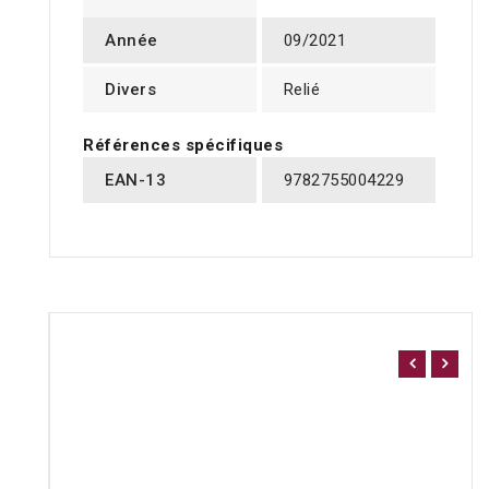
Année
09/2021
Divers
Relié
Références spécifiques
EAN-13
9782755004229
16 AUTRES PRODUITS DANS LA MÊME CATÉGORIE
: