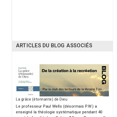
L
a grâce (étonnante) de Dieu
40,00 €
ARTICLES DU BLOG ASSOCIÉS
La grâce (étonnante) de Dieu
Le professeur Paul Wells (désormais P.W.) a
enseigné la théologie systématique pendant 40