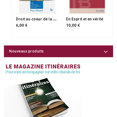
RUPTURE DE STOCK
D
roit au coeur de la Genèse
En Esprit et en vérité
6,00 €
10,00 €
Nouveaux produits