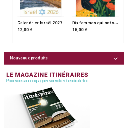
D
ix femmes qui ont surmonté leur passé
Calendrier Israël 2027
12,00 €
15,00 €
Nouveaux produits