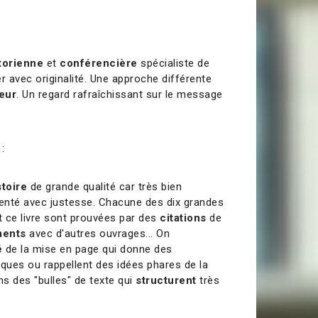
torienne
et
conférencière
spécialiste de
r avec originalité. Une approche différente
eur
. Un regard rafraîchissant sur le message
:
stoire
de grande qualité car très bien
nté avec justesse. Chacune des dix grandes
 ce livre sont prouvées par des
citations
de
ments
avec d'autres ouvrages... On
é
de la mise en page qui donne des
iques ou rappellent des idées phares de la
s des "bulles" de texte qui
structurent
très