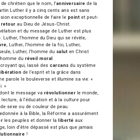
 de chrétien que le nom, l’
anniversaire
de la
rtin Luther il y a cinq cents ans est sans
ion exceptionnelle de faire le
point
et peut-
n
retour
au Dieu de Jésus-Christ.
évélation et du message de Luther est plus
é
. Luther, l’homme du Dieu qui se révèle,
vre
, Luther, l’homme de la foi, Luther,
eule, Luther, l’homme du
salut
en Christ
 l’homme du
réveil moral
.
 croyant qui, lassé des
carcans
du système
libération
de l’esprit et la grâce dans
ne parole le bouleverse et illumine sa vie: «
i. »
dont le message va
révolutionner
le monde,
lecture, à l’éducation et à la culture pour
n de sexe ou de couleur de peau.
 redonnée à la Bible, la Réforme a assurément
er
les peuples et donner la
liberté
aux
, loin d’être dépassé est plus que jamais
lutionnaire
!