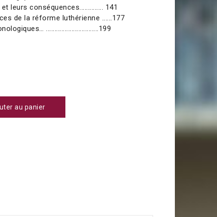
t leurs conséquences.............. 141
s de la réforme luthérienne ......177
ques… ...............................199
uter au panier