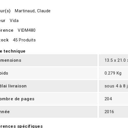
ur(s)
Martinaud, Claude
eur
Vida
érence
VIDM480
tock
45 Produits
e technique
imensions
13.5 x 21.0
oids
0.279 Kg
élai livraison
sous 4 à 8 
ombre de pages
204
nnée
2016
rences spécifiques