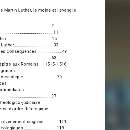
e Martin Luther, le moine et l'évangile
................................................9
.............................................11
.......................................15
.....................................33
conséquences.........................49
.........................................63
’épître aux Romains — 1515-1516
a grâce »
tique ................................79
nces
 immédiates
.........................................97
théologico-judiciaire
me d’ordre théologique
s
événement singulier.............. 111
iques................................ 119