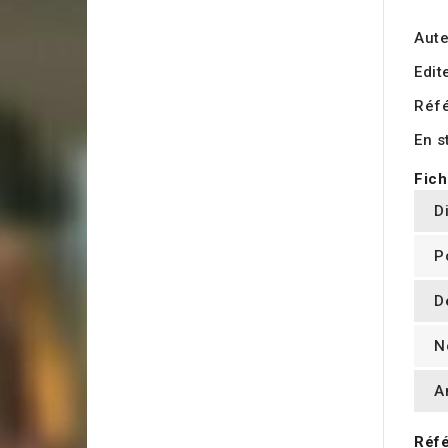
Aute
Edit
Réf
En s
Fich
D
P
D
N
A
Réfé