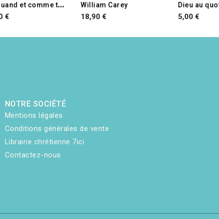
O
ù, quand et comme tu veux !
William Carey
Dieu au quo
0 €
18,90 €
5,00 €
NOTRE SOCIÉTÉ
Mentions légales
Conditions générales de vente
Librairie chrétienne 7ici
Contactez-nous