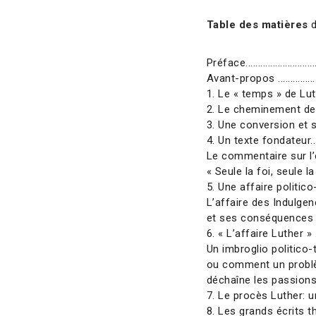
Table des matières
d
Préface................................
Avant-propos .......................
1. Le « temps » de Luther......
2. Le cheminement de Luther..
3. Une conversion et ses 
4. Un texte fondateur............
Le commentaire sur l
« Seule la foi, seule l
5. Une affaire politico-média
L’affaire des Indulge
et ses conséquences
6. « L’affaire Luther » ..........
Un imbroglio politico-
ou comment un problè
déchaîne les passion
7. Le procès Luther: un 
8. Les grands écrits théolog