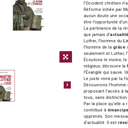
l’Occident chrétien n’a
Réforme initiée par Ma
aucun doute une occas
être l’opportunité d’u
La pertinence de la r
que jamais d’
actualit
Luther, l’homme du
Li
l’homme de la
grâce
s
seulement et Luther,
Écoutons le moine, le
religieux, découvre la
l’Évangile qui sauve. U
Le juste vivra par la fo
Découvrons l’homme 
proposant l’accès à la 
tous, sans distinctio
Par la place qu’elle a
contribué à
émancip
opprimés. Son message
d’actualité. Il est
révo