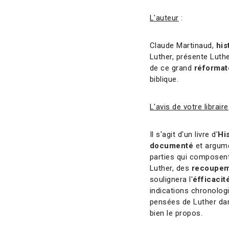
L'auteur
:
Claude Martinaud,
his
Luther, présente Luthe
de ce grand
réformat
biblique.
L'avis de votre libraire
Il s'agit d'un livre d'
Hi
documenté
et argume
parties qui composent
Luther, des
recoupe
soulignera l'
éfficacit
indications chronolog
pensées de Luther dan
bien le propos.