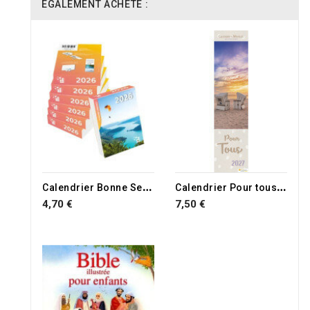
ÉGALEMENT ACHETÉ :
RUPTURE DE STOCK
C
alendrier Bonne Semence support pliant 2027
C
alendrier Pour tous 2027
4,70 €
7,50 €