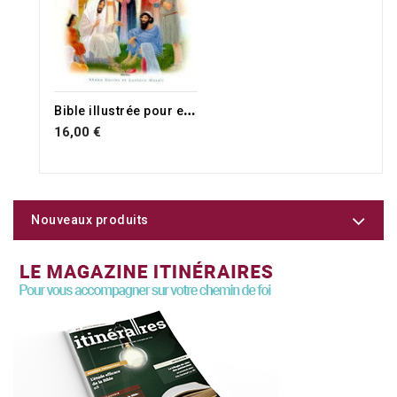
RUPTURE DE STOCK
B
ible illustrée pour enfants
16,00 €
Nouveaux produits