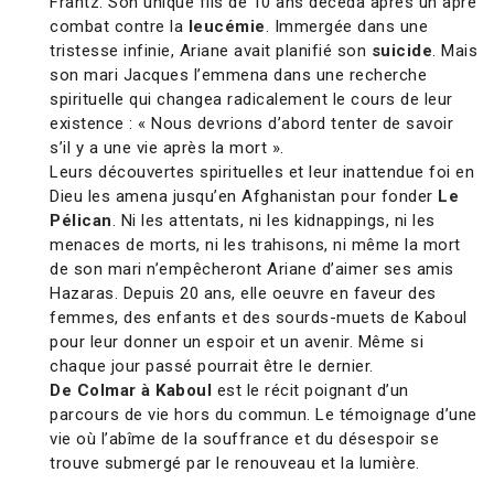
Frantz. Son unique fils de 10 ans décéda après un âpre
combat contre la
leucémie
. Immergée dans une
tristesse infinie, Ariane avait planifié son
suicide
. Mais
son mari Jacques l’emmena dans une recherche
spirituelle qui changea radicalement le cours de leur
existence : « Nous devrions d’abord tenter de savoir
s’il y a une vie après la mort ».
Leurs découvertes spirituelles et leur inattendue foi en
Dieu les amena jusqu’en Afghanistan pour fonder
Le
Pélican
. Ni les attentats, ni les kidnappings, ni les
menaces de morts, ni les trahisons, ni même la mort
de son mari n’empêcheront Ariane d’aimer ses amis
Hazaras. Depuis 20 ans, elle oeuvre en faveur des
femmes, des enfants et des sourds-muets de Kaboul
pour leur donner un espoir et un avenir. Même si
chaque jour passé pourrait être le dernier.
De Colmar à Kaboul
est le récit poignant d’un
parcours de vie hors du commun. Le témoignage d’une
vie où l’abîme de la souffrance et du désespoir se
trouve submergé par le renouveau et la lumière.