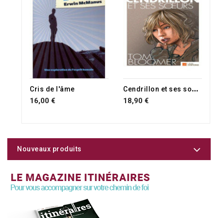
RUPTURE DE STOCK
RUPTURE DE STOCK
C
endrillon et ses soeurs
Cris de l'âme
16,00 €
18,90 €
Nouveaux produits