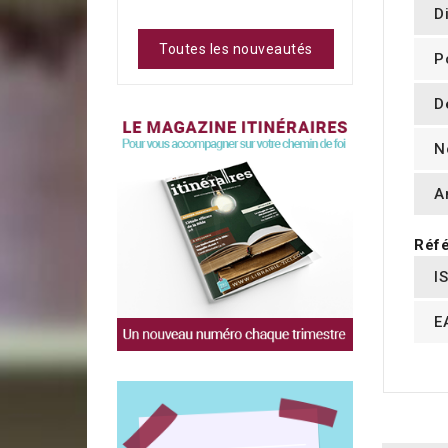
D
Toutes les nouveautés
P
D
N
A
Réfé
I
E