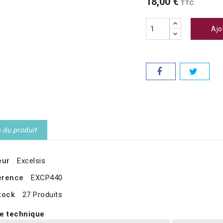
18,00 €
TTC
Ajo
s du produit
eur
Excelsis
érence
EXCP440
tock
27 Produits
e technique