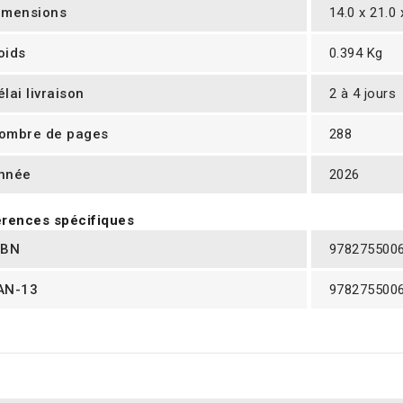
imensions
14.0 x 21.0
oids
0.394 Kg
élai livraison
2 à 4 jours
ombre de pages
288
nnée
2026
rences spécifiques
SBN
978275500
AN-13
978275500