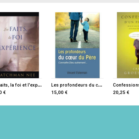
L
es faits, la foi et l'expérience
L
es profondeurs du coeur du Père
0 €
15,00 €
20,25 €