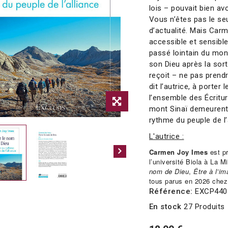
lois – pouvait bien avo
Vous n’êtes pas le seu
d’actualité. Mais Carm
accessible et sensibl
passé lointain du mon
son Dieu après la sort
reçoit – ne pas prend
dit l’autrice, à porte
l’ensemble des Écritu
mont Sinaï demeurent 
rythme du peuple de l’
L'autrice :
Carmen Joy Imes
est p
l’université Biola à La Mi
nom de Dieu
,
Être à l’i
tous parus en 2026 chez
Référence:
EXCP440
En stock
27 Produits