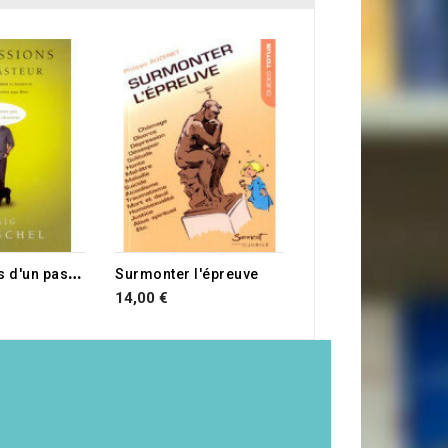
15,00 €
RUPTURE DE STOCK
C
onfessions d'un pasteur
Surmonter l'épreuve
14,00 €