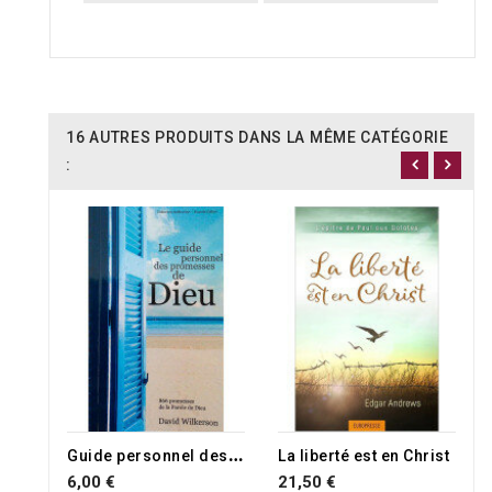
16 AUTRES PRODUITS DANS LA MÊME CATÉGORIE
:
RUPTURE DE STOCK
RUPTURE DE STOCK
G
uide personnel des promesses de Dieu
La liberté est en Christ
6,00 €
21,50 €