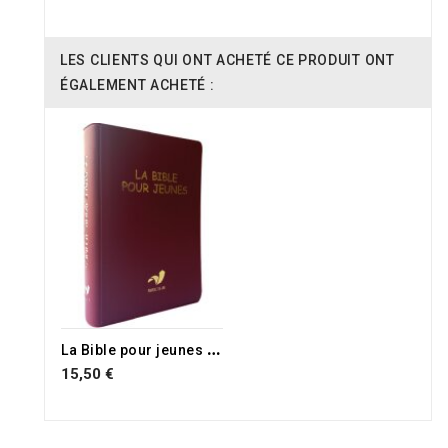
LES CLIENTS QUI ONT ACHETÉ CE PRODUIT ONT
ÉGALEMENT ACHETÉ :
L
a Bible pour jeunes Parole de vie version catholique
15,50 €