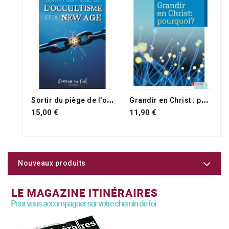
S
ortir du piège de l'occultisme et du new age
G
randir en Christ : pourquoi ?
15,00 €
11,90 €
Nouveaux produits