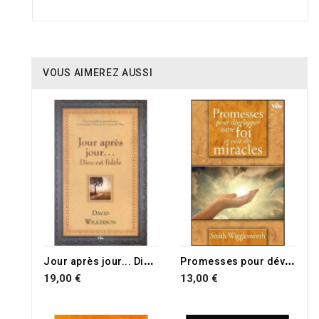
VOUS AIMEREZ AUSSI
J
our après jour... Dieu est fidèle
P
romesses pour développer notre foi et voir des miracles
19,00 €
13,00 €