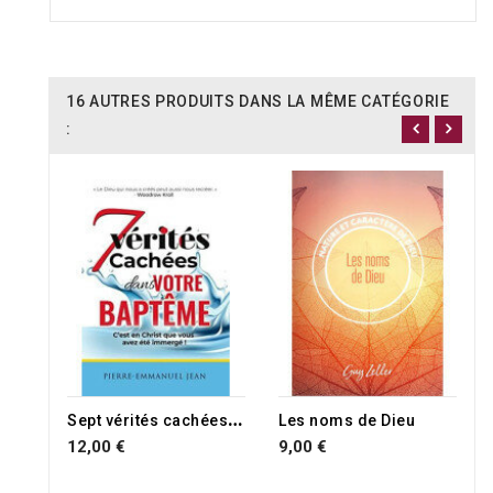
16 AUTRES PRODUITS DANS LA MÊME CATÉGORIE
:
S
ept vérités cachées dans votre baptême
Les noms de Dieu
12,00 €
9,00 €