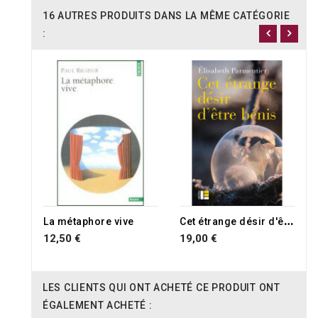
16 AUTRES PRODUITS DANS LA MÊME CATÉGORIE
:
RUPTURE DE STOCK
RUPTURE DE STOCK
C
et étrange désir d'être bénis
La métaphore vive
12,50 €
19,00 €
LES CLIENTS QUI ONT ACHETÉ CE PRODUIT ONT
ÉGALEMENT ACHETÉ :