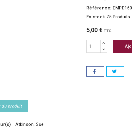
Référence:
EMPD16
En stock
75 Produits
5,00 €
TTC
Ajo
s du produit
ur(s)
Atkinson, Sue