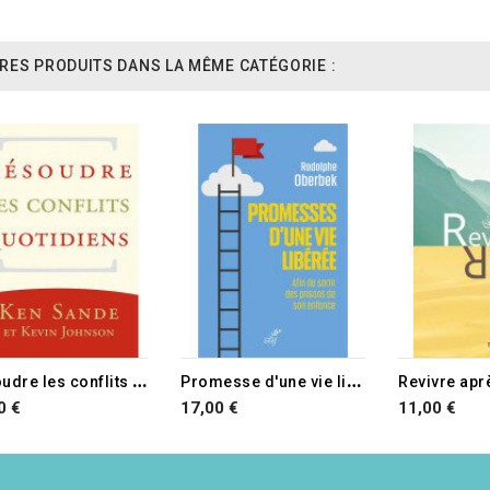
RES PRODUITS DANS LA MÊME CATÉGORIE :
RUPTURE DE STOCK
R
ésoudre les conflits quotidiens
P
romesse d'une vie libérée
Revivre aprè
0 €
17,00 €
11,00 €