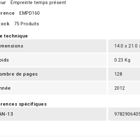
eur
Empreinte temps présent
érence
EMPD160
tock
75 Produits
e technique
imensions
14.0 x 21.0
oids
0.23 Kg
ombre de pages
128
nnée
2012
rences spécifiques
AN-13
978290640