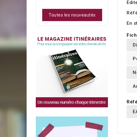
Edit
Réf
Toutes les nouveautés
En s
Fich
D
P
N
A
Réfé
E