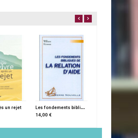
5,00 €
L
es fondements bibliques de la relation d'aide
s un rejet
14,00 €