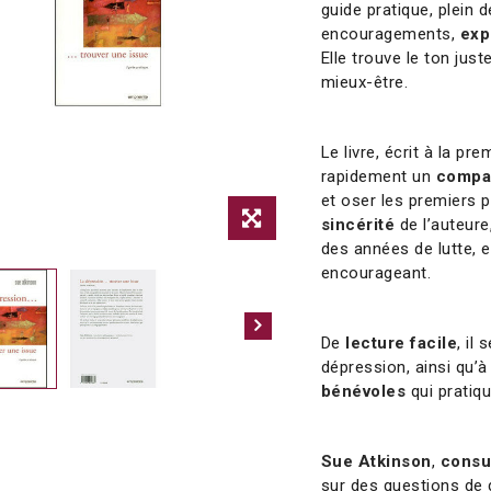
guide pratique, plein 
encouragements,
exp
Elle trouve le ton jus
mieux-être.
Le livre, écrit à la p
rapidement un
compa
et oser les premiers p
sincérité
de l’auteure
des années de lutte, e
encourageant.
De
lecture facile
, il
dépression, ainsi qu’
bénévoles
qui pratiq
Sue Atkinson
,
consu
sur des questions de