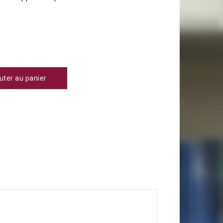
0
uter au panier