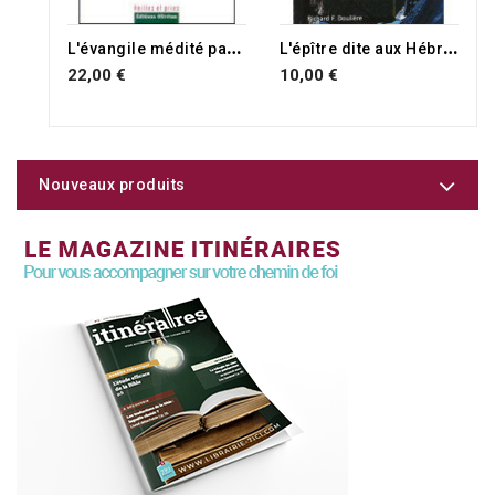
RUPTURE DE STOCK
L
'évangile médité par les pères, jean
L
'épître dite aux Hébreux
22,00 €
10,00 €
Nouveaux produits