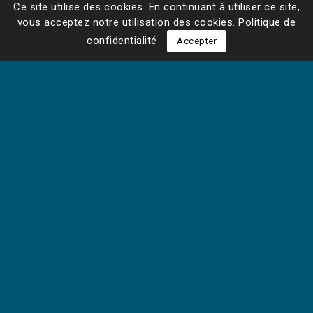
Ce site utilise des cookies. En continuant à utiliser ce site,
vous acceptez notre utilisation des cookies.
Politique de
confidentialité
Accepter
48 rue de Lille
75007 PARIS
Tel : 01 42 61 57 77
Fax : 01 42 61 26 58
Email : contact@librairie-7ici.com
Horaires d'ouverture :
Du lundi au samedi de 11h00 à 19h00
NOTRE SOCIÉTÉ