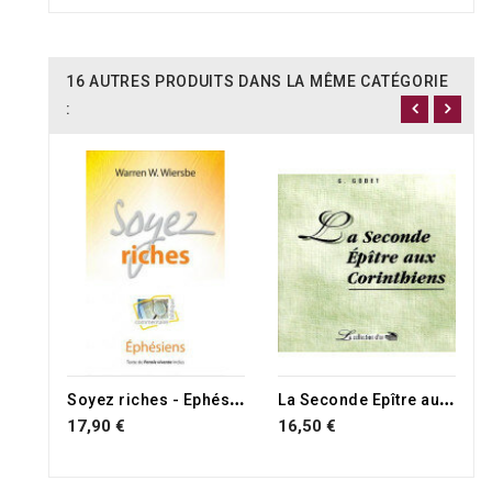
16 AUTRES PRODUITS DANS LA MÊME CATÉGORIE
:
S
oyez riches - Ephésiens
L
a Seconde Epître aux Corinthiens
17,90 €
16,50 €