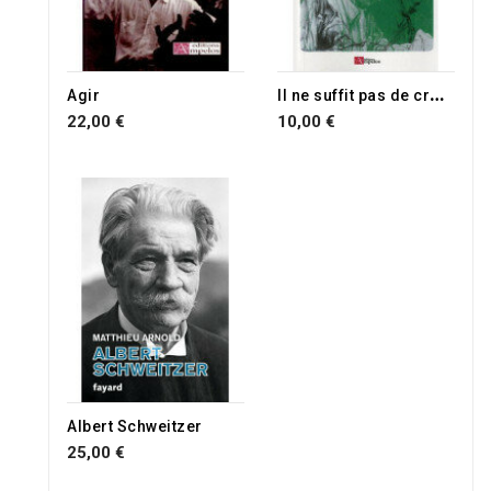
RUPTURE DE STOCK
I
l ne suffit pas de croire
Agir
22,00 €
10,00 €
Albert Schweitzer
25,00 €