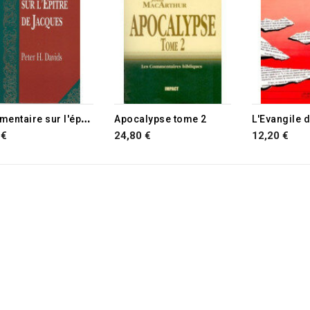
RUPTURE D
C
ommentaire sur l'épître de Jacques
Apocalypse tome 2
L'Evangile 
 €
24,80 €
12,20 €