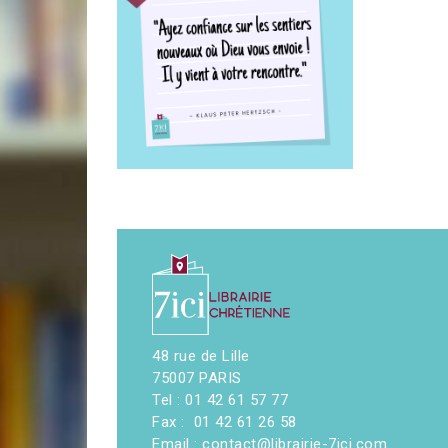
48 rue de Lille
75007 PARIS
Tel : 01 42 61 57 77
Fax : 01 42 61 26 58
Email : contact@librairie-7ici.com