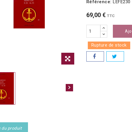
Référence:
LEFE230
69,00 €
TTC
Ajo
Rupture de stock
s du produit