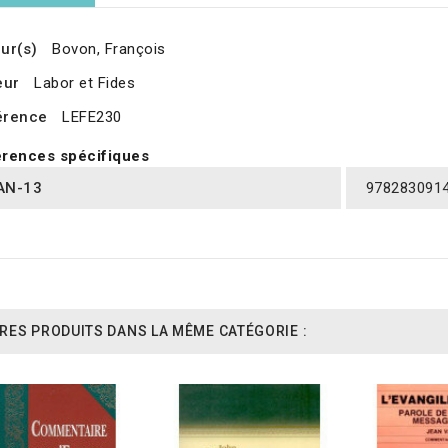
ur(s)
Bovon, François
eur
Labor et Fides
érence
LEFE230
rences spécifiques
AN-13
978283091
RES PRODUITS DANS LA MÊME CATÉGORIE :