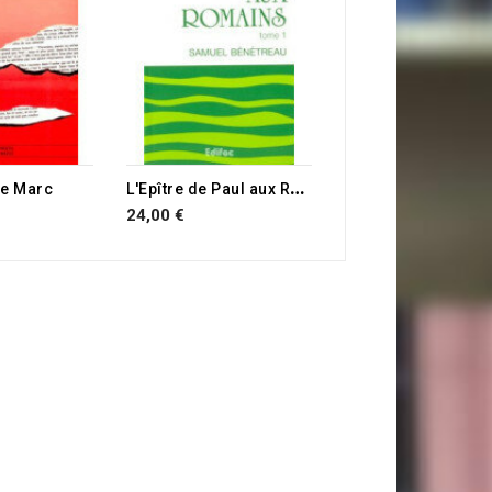
22,00 €
E STOCK
L
'Epître de Paul aux Romains
de Marc
24,00 €